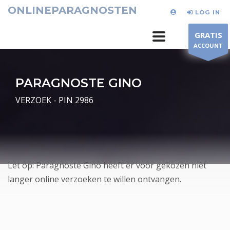
ONLINEPARAGNOSTEN
LOG IN
GRATIS
ACCOUNT
PARAGNOSTE GINO
VERZOEK - PIN 2986
Let op: Paragnoste Gino heeft er voor gekozen niet
langer online verzoeken te willen ontvangen.