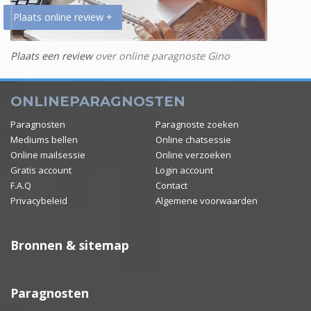
Plaats online review +
Plaats een review
over online paragnoste Gino
ONLINEPARAGNOSTEN
Paragnosten
Paragnoste zoeken
Mediums bellen
Online chatsessie
Online mailsessie
Online verzoeken
Gratis account
Login account
F.A.Q
Contact
Privacybeleid
Algemene voorwaarden
Bronnen & sitemap
Paragnosten