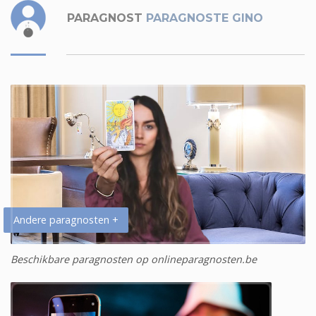
PARAGNOST
PARAGNOSTE GINO
Andere paragnosten +
Beschikbare paragnosten op onlineparagnosten.be