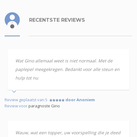
RECENTSTE REVIEWS
Wat Gino allemaal weet is niet normaal. Met de
paplepel meegekregen. Bedankt voor alle steun en
hulp tot nu
Review geplaatst van 5
door Anoniem
Review voor
paragnoste Gino
Wauw, wat een topper, uw voorspelling die je deed