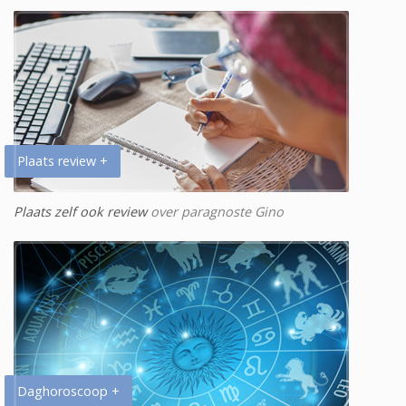
Plaats review +
Plaats zelf ook review
over paragnoste Gino
Daghoroscoop +