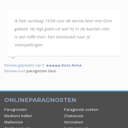
Ik heb vandaag 15/04 voor de eerste keer met Gino
gebeld. Hij legt goed uit wat hij in de kaarten ziet.
Is een toffe man, ben benieuwd naar je
voorspellingen
Review geplaatst van 5
door Anna
Review voor
paragnoste Gino
ONLINEPARAGNOSTEN
Paragnosten
Paragnoste zoeken
Mediums bellen
Chatsessie
Mailsessie
Verzoeken