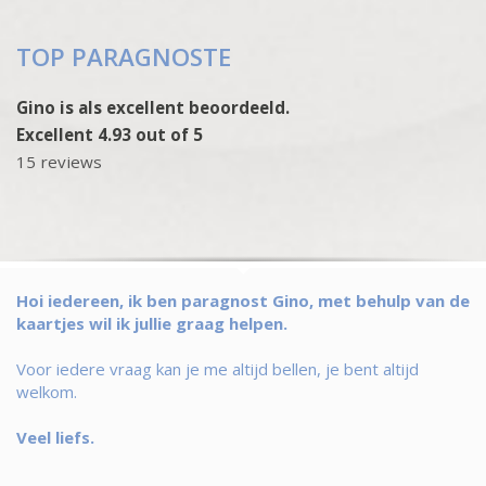
TOP PARAGNOSTE
Gino is als excellent beoordeeld.
Excellent 4.93 out of 5
15 reviews
Hoi iedereen, ik ben paragnost Gino, met behulp van de
kaartjes wil ik jullie graag helpen.
Voor iedere vraag kan je me altijd bellen, je bent altijd
welkom.
Veel liefs.