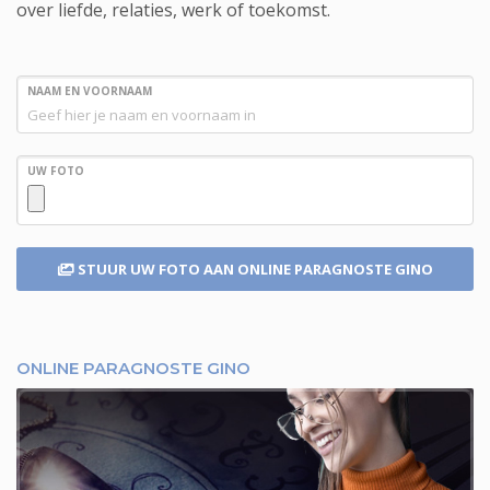
over liefde, relaties, werk of toekomst.
NAAM EN VOORNAAM
UW FOTO
STUUR UW FOTO
AAN ONLINE PARAGNOSTE GINO
ONLINE PARAGNOSTE GINO