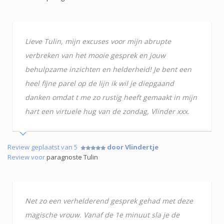
Lieve Tulin, mijn excuses voor mijn abrupte
verbreken van het mooie gesprek en jouw
behulpzame inzichten en helderheid! Je bent een
heel fijne parel op de lijn ik wil je diepgaand
danken omdat t me zo rustig heeft gemaakt in mijn
hart een virtuele hug van de zondag, Vlinder xxx.
Review geplaatst van 5
door Vlindertje
Review voor
paragnoste Tulin
Net zo een verhelderend gesprek gehad met deze
magische vrouw. Vanaf de 1e minuut sla je de