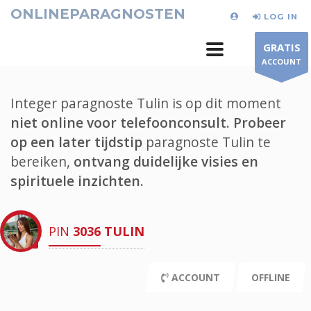
ONLINEPARAGNOSTEN
LOG IN
GRATIS
ACCOUNT
Integer paragnoste Tulin is op dit moment
niet online voor telefoonconsult.
Probeer
op een later tijdstip
paragnoste Tulin te
bereiken,
ontvang duidelijke visies en
spirituele inzichten.
PIN
3036
TULIN
ACCOUNT
OFFLINE