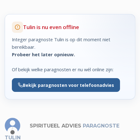
Tulin is nu even offline
Integer paragnoste Tulin is op dit moment niet
bereikbaar.
Probeer het later opnieuw.
Of bekijk welke paragnosten er nu wél online zijn:
Bekijk
paragnosten voor telefoonadvies
SPIRITUEEL ADVIES
PARAGNOSTE
TULIN