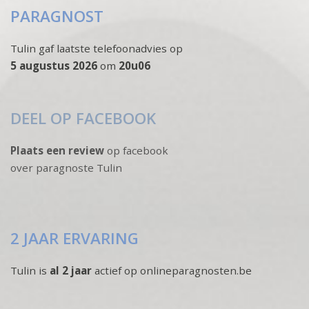
PARAGNOST
Tulin gaf laatste telefoonadvies op
5 augustus 2026
om
20u06
DEEL OP FACEBOOK
Plaats een review
op facebook
over paragnoste Tulin
2 JAAR ERVARING
Tulin is
al 2 jaar
actief op onlineparagnosten.be