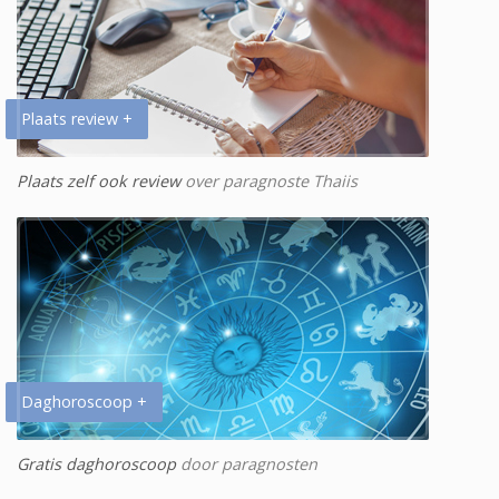
Plaats review +
Plaats zelf ook review
over paragnoste Thaiis
Daghoroscoop +
Gratis daghoroscoop
door paragnosten