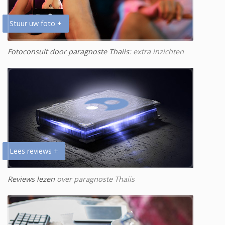
Stuur uw foto +
Fotoconsult door paragnoste Thaiis
: extra inzichten
Lees reviews +
Reviews lezen
over paragnoste Thaiis