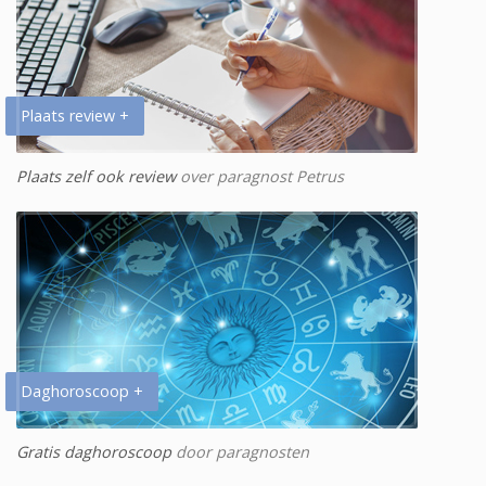
Plaats review +
Plaats zelf ook review
over paragnost Petrus
Daghoroscoop +
Gratis daghoroscoop
door paragnosten