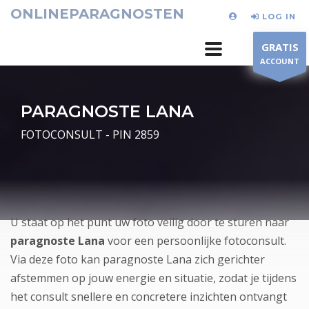
ONLINEPARAGNOSTEN
LOG IN
GRATIS
ACCOUNT
PARAGNOSTE LANA
FOTOCONSULT - PIN 2859
U staat op het punt uw foto veilig door te sturen naar
paragnoste Lana
voor een persoonlijke fotoconsult.
Via deze foto kan paragnoste Lana zich gerichter
afstemmen op jouw energie en situatie, zodat je tijdens
het consult snellere en concretere inzichten ontvangt