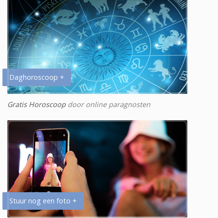
Daghoroscoop +
Gratis Horoscoop
door online paragnosten
Stuur nog een foto +