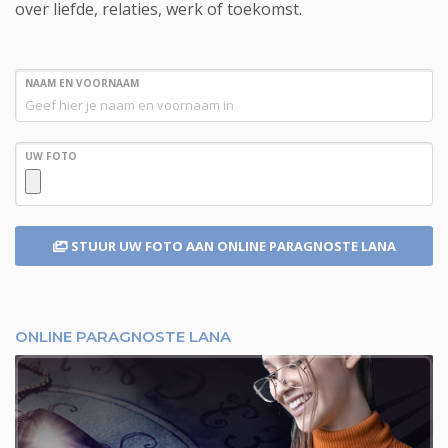
over liefde, relaties, werk of toekomst.
NAAM EN VOORNAAM
UW FOTO
STUUR UW FOTO
AAN ONLINE PARAGNOSTE LANA
ONLINE PARAGNOSTE LANA