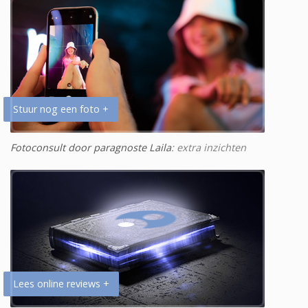
Stuur nog een foto +
Fotoconsult door paragnoste Laila
: extra inzichten
Lees online reviews +