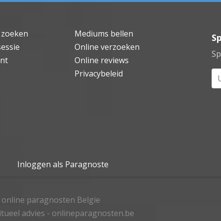
 zoeken
Mediums bellen
Sp
sessie
Online verzoeken
Sp
nt
Online reviews
Privacybeleid
Uw
Inloggen als Paragnoste
- online paragnosten Belgie
ritueel advies - onlineparagnosten.be