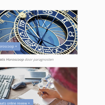
oroscoop +
atis Horoscoop
door paragnosten
aats online review +