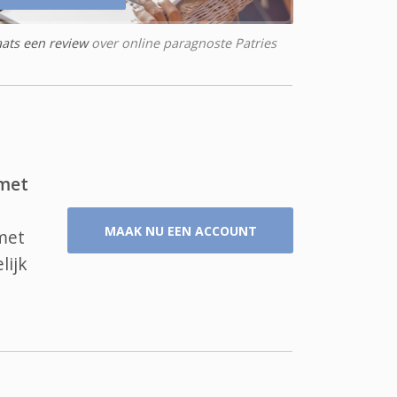
aats een review
over online paragnoste Patries
 met
MAAK NU EEN ACCOUNT
 met
ijk