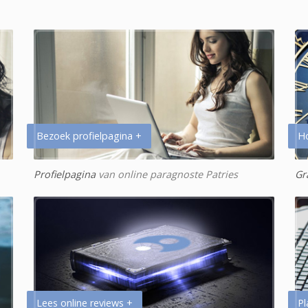
Bezoek profielpagina +
H
Profielpagina
van online paragnoste Patries
Gr
Lees online reviews +
Pl