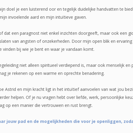
mijn doel je een luisterend oor en tegelijk duidelijke handvatten te b
mijn invoelende aard en mijn intuïtieve gaven.
oof dat een paragnost niet enkel inzichten doorgeeft, maar ook een gi
oslaten van angsten of onzekerheden. Door mijn open blik en ervarin
te vinden bij wie je bent en waar je vandaan komt.
eleiding niet alleen spiritueel verdiepend is, maar ook menselijk en p
mag je rekenen op een warme en oprechte benadering.
 Astrid en mijn kracht ligt in het intuïtief aanvoelen van wat jou bez
erder helpen. Of je nu vragen hebt over liefde, werk, persoonlijke k
raag op een manier die vertrouwen en rust brengt.
ar jouw pad en de mogelijkheden die voor je openliggen, zoda