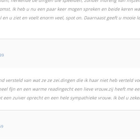
um, herkende de dingen die speelden, zonder inbreng van mijzelf. 
komst. Ik heb u nu een paar keer mogen spreken en beide keren war
l en u ziet en voelt enorm veel, spot on. Daarnaast geeft u mooie 
39
d versteld van wat ze ze zei.dingen die ik haar niet heb verteld voe
 heel fijn en een warme readingecht een lieve vrouw.zij heeft me ee
nt een zuiver oprecht en een hele sympathieke vrouw. Ik bel u zeke
59