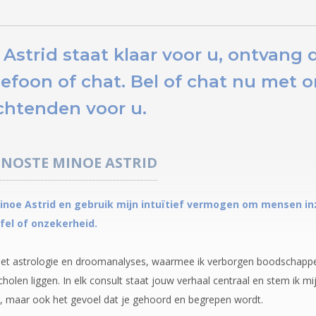
Astrid staat klaar voor u,
ontvang d
lefoon of chat.
Bel of chat nu
met on
htenden voor u.
GNOSTE
MINOE ASTRID
noe Astrid en gebruik mijn intuïtief vermogen om mensen inzi
el of onzekerheid.
 met astrologie en droomanalyses, waarmee ik verborgen boodschappe
olen liggen. In elk consult staat jouw verhaal centraal en stem ik mij
 maar ook het gevoel dat je gehoord en begrepen wordt.