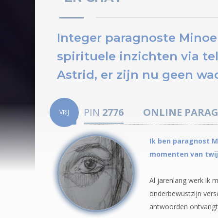
Integer paragnoste Minoe 
spirituele inzichten via te
Astrid, er zijn nu
geen wac
PIN
2776
ONLINE PARA
VRIJ
Ik ben paragnost Mi
momenten van twijf
Al jarenlang werk ik
onderbewustzijn versch
antwoorden ontvangt,